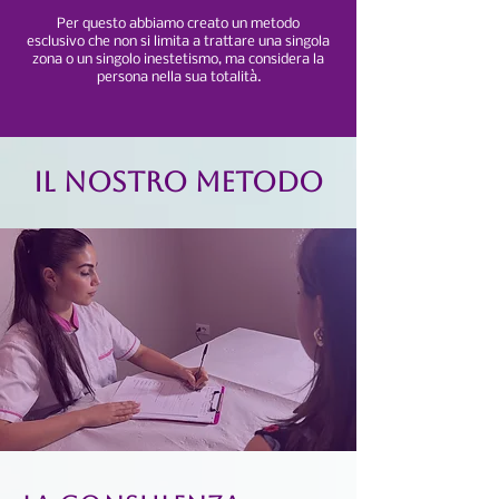
Per questo abbiamo creato un metodo
esclusivo che non si limita a trattare una singola
zona o un singolo inestetismo, ma considera la
persona nella sua totalità.​
IL NOSTRO METODO